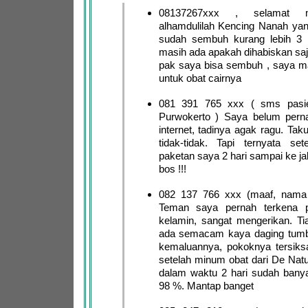
08137267xxx , selamat 
alhamdulilah Kencing Nanah ya
sudah sembuh kurang lebih 3 h
masih ada apakah dihabiskan saja
pak saya bisa sembuh , saya m
untuk obat cairnya
081 391 765 xxx ( sms pasie
Purwokerto ) Saya belum pernah
internet, tadinya agak ragu. Taku
tidak-tidak. Tapi ternyata sete
paketan saya 2 hari sampai ke ja
bos !!!
082 137 766 xxx (maaf, nama
Teman saya pernah terkena pe
kelamin, sangat mengerikan. Tia
ada semacam kaya daging tumb
kemaluannya, pokoknya tersiksa
setelah minum obat dari De Natu
dalam waktu 2 hari sudah bany
98 %. Mantap banget