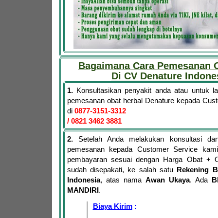
Bagaimana Cara Pemesanan O
Di CV Denature Indone
1.
Konsultasikan penyakit anda atau untuk 
pemesanan obat herbal Denature kepada Cus
di
0877-3151-3312
/ 0821 3462 3881
2.
Setelah Anda melakukan konsultasi dan
pemesanan kepada Customer Service kami,
pembayaran sesuai dengan Harga Obat + 
sudah disepakati, ke salah satu
Rekening B
Indonesia
, atas nama
Awan Ukaya
. Ada
B
MANDIRI
.
Biaya Kirim
: