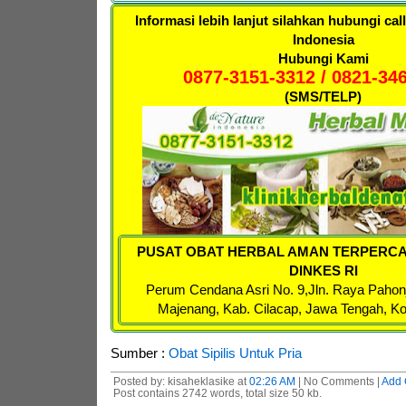
Informasi lebih lanjut silahkan hubungi cal
Indonesia
Hubungi Kami
0877-3151-3312 / 0821-34
(SMS/TELP)
PUSAT OBAT HERBAL AMAN TERPERCA
DINKES RI
Perum Cendana Asri No. 9,
Jln. Raya Pahon
Majenang, Kab. Cilacap, Jawa Tengah, K
Sumber :
Obat Sipilis Untuk Pria
Posted by: kisaheklasike at
02:26 AM
| No Comments |
Add
Post contains 2742 words, total size 50 kb.