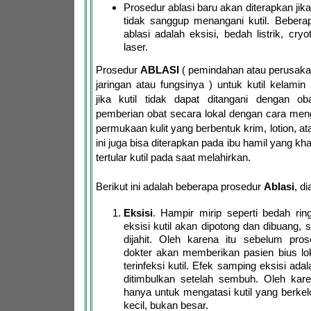
Prosedur ablasi baru akan diterapkan jika
tidak sanggup menangani kutil. Bebera
ablasi adalah eksisi, bedah listrik, cry
laser.
Prosedur
ABLASI
( pemindahan atau perusaka
jaringan atau fungsinya ) untuk kutil kelamin
jika kutil tidak dapat ditangani dengan oba
pemberian obat secara lokal dengan cara men
permukaan kulit yang berbentuk krim, lotion, at
ini juga bisa diterapkan pada ibu hamil yang kh
tertular kutil pada saat melahirkan.
Berikut ini adalah beberapa prosedur
Ablasi
, d
Eksisi
. Hampir mirip seperti bedah rin
eksisi kutil akan dipotong dan dibuang, se
dijahit. Oleh karena itu sebelum prose
dokter akan memberikan pasien bius lo
terinfeksi kutil. Efek samping eksisi ad
ditimbulkan setelah sembuh. Oleh karen
hanya untuk mengatasi kutil yang berke
kecil, bukan besar.