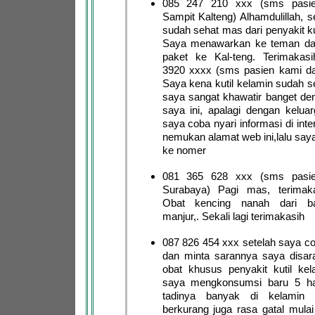
085 247 210 xxx (sms pasie
Sampit Kalteng) Alhamdulillah, 
sudah sehat mas dari penyakit ku
Saya menawarkan ke teman da
paket ke Kal-teng. Terimaka
3920 xxxx (sms pasien kami dar
Saya kena kutil kelamin sudah s
saya sangat khawatir banget de
saya ini, apalagi dengan keluar
saya coba nyari informasi di int
nemukan alamat web ini,lalu say
ke nomer
081 365 628 xxx (sms pasie
Surabaya) Pagi mas, terimak
Obat kencing nanah dari b
manjur,. Sekali lagi terimakasih
087 826 454 xxx setelah saya co
dan minta sarannya saya disa
obat khusus penyakit kutil kel
saya mengkonsumsi baru 5 har
tadinya banyak di kelamin
berkurang juga rasa gatal mulai