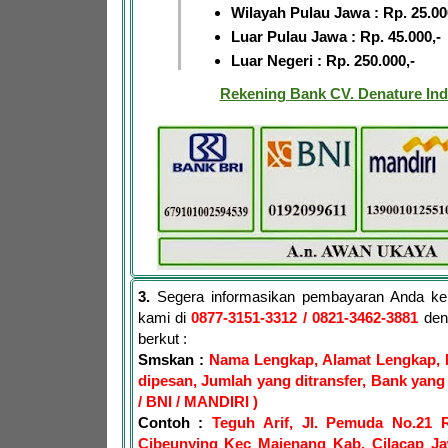
Wilayah Pulau Jawa : Rp. 25.00
Luar Pulau Jawa : Rp. 45.000,-
Luar Negeri : Rp. 250.000,-
Rekening Bank CV. Denature Ind
3.
Segera informasikan pembayaran Anda ke
kami di
0877-3151-3312
/ 0821-3462-3881
den
berkut :
Smskan :
Nama Lengkap, Alamat Lengkap, 
dipesan, Jumlah yang ditransfer, Bank yang 
/ BNI / MANDIRI )
Contoh :
Teguh Arif, Jl. Pemuda No.21 
Cibeunying Kec Majenang Kab. Cilacap J