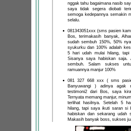
nggak tahu bagaimana nasib sa
saya tidak segera diobati ter
semoga kedepannya semakin m
selalu.
081343051xxx (sms pasien kami
Bos, terimakasih banyak, Alha
sudah sembuh 150%, 50% nya 
syukurku dan 100% adalah ke
5 hari udah mulai hilang, tapi
Sisanya saya habiskan saja. A
sembuh. Salam sukses untu
ramuannya manjur 100%
081 327 668 xxx ( sms pasie
Banyuwangi ) adinya agak 
testimoni2 dari Bos, saya kira
Ternyata memang manjur, minum
terlihat hasilnya. Setelah 5 h
hilang, tapi saya ikuti saran si
habiskan dan sekarang udah s
Makasih banyak boss, sukses ju