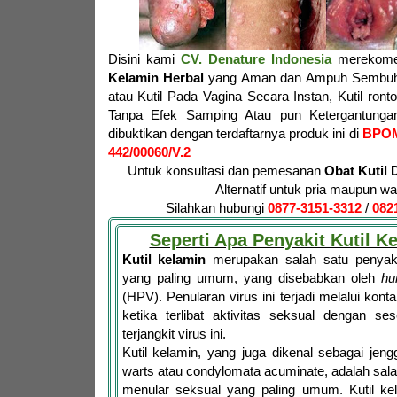
Disini kami
CV. Denature Indonesia
merekome
Kelamin Herbal
yang Aman dan Ampuh Sembuhk
atau Kutil Pada Vagina Secara Instan, Kutil ron
Tanpa Efek Samping Atau pun Ketergantungan
dibuktikan dengan terdaftarnya produk ini di
BPO
442/00060/V.2
Untuk konsultasi dan pemesanan
Obat Kutil 
Alternatif untuk pria maupun wa
Silahkan hubungi
0877-3151-3312
/
082
Seperti Apa Penyakit Kutil K
Kutil kelamin
merupakan salah satu penyaki
yang paling umum, yang disebabkan oleh
hu
(HPV). Penularan virus ini terjadi melalui konta
ketika terlibat aktivitas seksual dengan se
terjangkit virus ini.
Kutil kelamin, yang juga dikenal sebagai jen
warts atau condylomata acuminate, adalah salah
menular seksual yang paling umum. Kutil ke