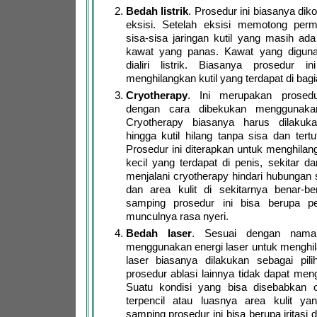
Bedah listrik
. Prosedur ini biasanya di
eksisi. Setelah eksisi memotong perm
sisa-sisa jaringan kutil yang masih ad
kawat yang panas. Kawat yang digun
dialiri listrik. Biasanya prosedur i
menghilangkan kutil yang terdapat di bag
Cryotherapy
. Ini merupakan prosedu
dengan cara dibekukan menggunakan
Cryotherapy biasanya harus dilakuk
hingga kutil hilang tanpa sisa dan tertu
Prosedur ini diterapkan untuk menghilan
kecil yang terdapat di penis, sekitar d
menjalani cryotherapy hindari hubungan s
dan area kulit di sekitarnya benar-b
samping prosedur ini bisa berupa 
munculnya rasa nyeri.
Bedah laser
. Sesuai dengan naman
menggunakan energi laser untuk menghil
laser biasanya dilakukan sebagai pilih
prosedur ablasi lainnya tidak dapat meng
Suatu kondisi yang bisa disebabkan o
terpencil atau luasnya area kulit yang
samping prosedur ini bisa berupa iritasi 