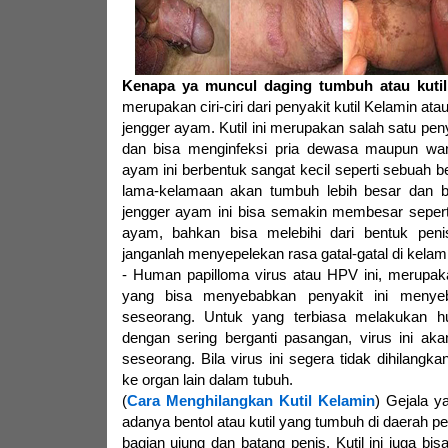
Kenapa ya muncul daging tumbuh atau kutil
merupakan ciri-ciri dari penyakit kutil Kelamin at
jengger ayam. Kutil ini merupakan salah satu pen
dan bisa menginfeksi pria dewasa maupun wan
ayam ini berbentuk sangat kecil seperti sebuah be
lama-kelamaan akan tumbuh lebih besar dan b
jengger ayam ini bisa semakin membesar sepert
ayam, bahkan bisa melebihi dari bentuk penis 
janganlah menyepelekan rasa gatal-gatal di kelamin
- Human papilloma virus atau HPV ini, merupak
yang bisa menyebabkan penyakit ini menye
seseorang. Untuk yang terbiasa melakukan 
dengan sering berganti pasangan, virus ini ak
seseorang. Bila virus ini segera tidak dihilangka
ke organ lain dalam tubuh.
(
Cara Menghilangkan Kutil Kelamin
) Gejala y
adanya bentol atau kutil yang tumbuh di daerah p
bagian ujung dan batang penis. Kutil ini juga b