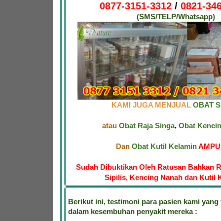
0877-3151-3312
/
0821-346
(SMS/TELP/Whatsapp)
KAMI JUGA MENJUAL
OBAT SI
atau
Obat Raja Singa
,
Obat Kenci
Dan
Obat Kutil Kelamin
AMPUH
Sudah Dibuktikan Oleh Ratusan Bahkan R
Sipilis, Kencing Nanah dan Kutil 
Berikut ini, testimoni para pasien kami yang 
dalam kesembuhan penyakit mereka :