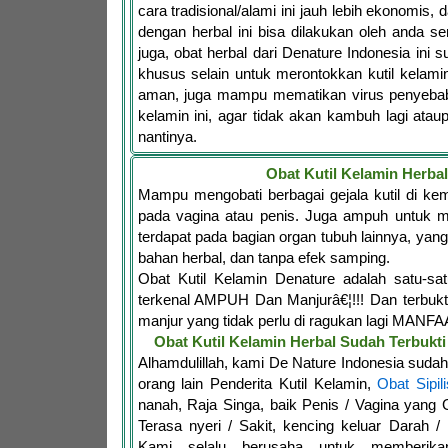
cara tradisional/alami ini jauh lebih ekonomis,
dengan herbal ini bisa dilakukan oleh anda se
juga, obat herbal dari Denature Indonesia ini 
khusus selain untuk merontokkan kutil kelam
aman, juga mampu mematikan virus penyebab d
kelamin ini, agar tidak akan kambuh lagi ata
nantinya.
Obat Kutil Kelamin Herbal
Mampu mengobati berbagai gejala kutil di ke
pada vagina atau penis. Juga ampuh untuk me
terdapat pada bagian organ tubuh lainnya, yang
bahan herbal, dan tanpa efek samping.
Obat Kutil Kelamin Denature adalah satu-s
terkenal AMPUH Dan Manjurâ€¦!!! Dan terbukt
manjur yang tidak perlu di ragukan lagi MANFA
Obat Kutil Kelamin Herbal Sudah Terbuk
Alhamdulillah, kami De Nature Indonesia sud
orang lain Penderita Kutil Kelamin,
Obat Sipili
nanah, Raja Singa, baik Penis / Vagina yang G
Terasa nyeri / Sakit, kencing keluar Darah /
Kami selalu berusaha untuk memberika