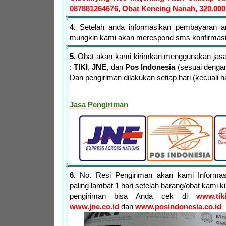
087881264676, Obat Kencing Nanah, 320.000
4.
Setelah anda informasikan pembayaran a
mungkin kami akan merespond sms konfirmas
5.
Obat akan kami kirimkan menggunakan jasa 
:
TIKI
,
JNE
, dan
Pos Indonesia
(sesuai dengan
Dan pengiriman dilakukan setiap hari (kecuali har
Jasa Pengiriman
6.
No. Resi Pengiriman akan kami Informa
paling lambat 1 hari setelah barang/obat kami 
pengiriman bisa Anda cek di
www.tik
www.jne.co.id
dan
www.posindonesia.co.id